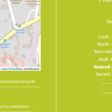
Té
Lundi :
Mardi :
Mercredi 
Jeudi :
Vendredi 
©
OpenStreetMap
contributors
Samedi :
une pharmacie de garde
ice d’un médicament