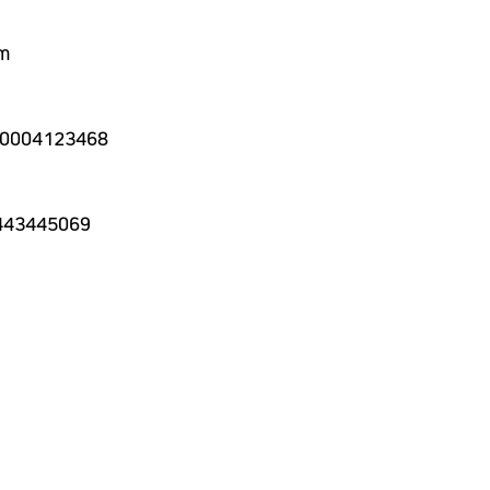
om
: 10004123468
7443445069